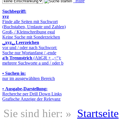
Hilfe
Suchbegriff:
xyz
Finde alle Seiten mit Suchwort
(Buchstaben, Umlaute und Zahlen)
Groß- / Kleinschreibung egal
Keine Suche mit Sonderzeichen
␣xyz␣
Leerzeichen
vor und / oder nach Suchwort:
Suche nur Wortanfang / -ende
a¦b
Trennstrich
(AltGR + „<“):
mehrere Suchworte a und / oder b
•
Suchen in:
nur im ausgewählten Bereich
•
Ausgabe-Darstellung:
Recherche per Drill Down Links
Grafische Anzeige der Relevanz
Sie sind hier: »
Startseite
Mehr Infos über Norb