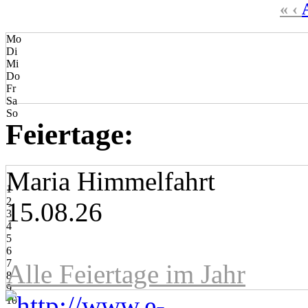
«
‹
Mo
Di
Mi
Do
Fr
Sa
So
Feiertage:
Maria Himmelfahrt
1
2
15.08.26
3
4
5
6
7
Alle Feiertage im Jahr
8
9
10