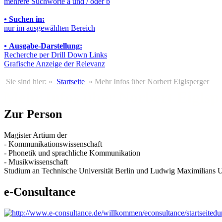
mehrere Suchworte a und / oder b
•
Suchen in:
nur im ausgewählten Bereich
•
Ausgabe-Darstellung:
Recherche per Drill Down Links
Grafische Anzeige der Relevanz
Sie sind hier: »
Startseite
» Mehr Infos über Norbert Eiglsperger
Mehr Infos über Norbert Eiglsp
Zur Person
Magister Artium der
- Kommunikationswissenschaft
- Phonetik und sprachliche Kommunikation
- Musikwissenschaft
Studium an Technische Universität Berlin und Ludwig Maximilians 
e-Consultance