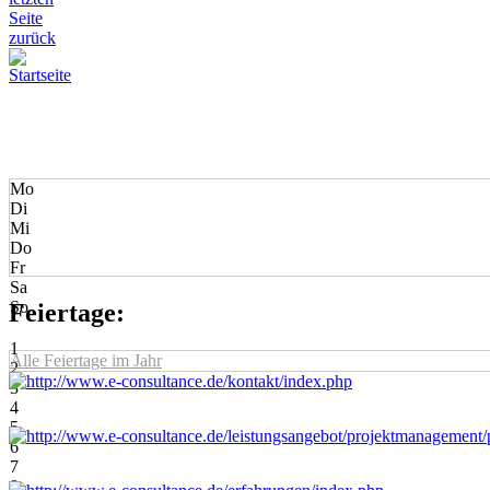
Mo
Di
Mi
Do
Fr
Sa
So
Feiertage:
1
Alle Feiertage im Jahr
2
3
4
5
6
7
8