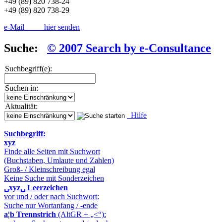
+49 (89) 820 738-24
+49 (89) 820 738-29
e-Mail hier senden
Suche:
© 2007 Search by e-Consultance
Suchbegriff(e):
Suchen in:
Aktualität:
Hilfe
Suchbegriff:
xyz
Finde alle Seiten mit Suchwort
(Buchstaben, Umlaute und Zahlen)
Groß- / Kleinschreibung egal
Keine Suche mit Sonderzeichen
␣xyz␣
Leerzeichen
vor und / oder nach Suchwort:
Suche nur Wortanfang / -ende
a¦b
Trennstrich
(AltGR + „<“):