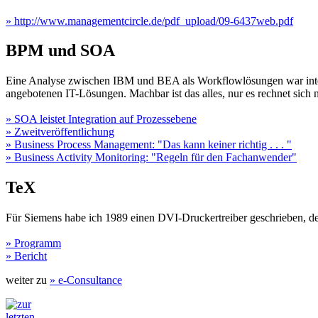
» http://www.managementcircle.de/pdf_upload/09-6437web.pdf
BPM und SOA
Eine Analyse zwischen IBM und BEA als Workflowlösungen war intere
angebotenen IT-Lösungen. Machbar ist das alles, nur es rechnet sich 
» SOA leistet Integration auf Prozessebene
» Zweitveröffentlichung
» Business Process Management: "Das kann keiner richtig . . . "
» Business Activity Monitoring: "Regeln für den Fachanwender"
TeX
Für Siemens habe ich 1989 einen DVI-Druckertreiber geschrieben, de
» Programm
» Bericht
weiter zu
» e-Consultance